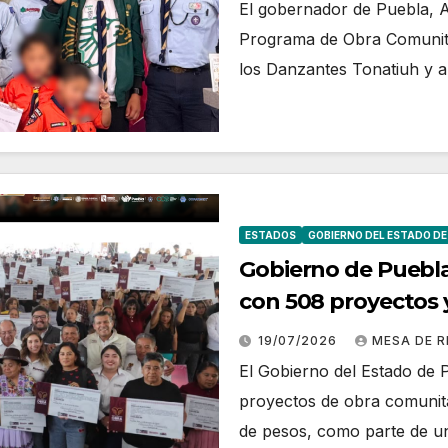
El gobernador de Puebla, 
Programa de Obra Comunita
los Danzantes Tonatiuh y 
ESTADOS
GOBIERNO DEL ESTADO DE
Gobierno de Puebla
con 508 proyectos y
millones de pesos
19/07/2026
MESA DE 
El Gobierno del Estado de 
proyectos de obra comunitar
de pesos, como parte de 