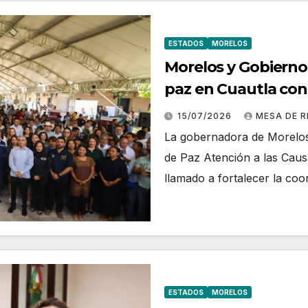
ESTADOS
MORELOS
Morelos y Gobierno
paz en Cuautla con
bienestar
15/07/2026
MESA DE 
La gobernadora de Morelos
de Paz Atención a las Caus
llamado a fortalecer la co
ESTADOS
MORELOS