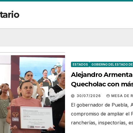
tario
ESTADOS
GOBIERNO DEL ESTADO DE
Alejandro Armenta 
Quecholac con más 
familias
30/07/2026
MESA DE 
El gobernador de Puebla, A
compromiso de ampliar el P
rancherías, inspectorías, 