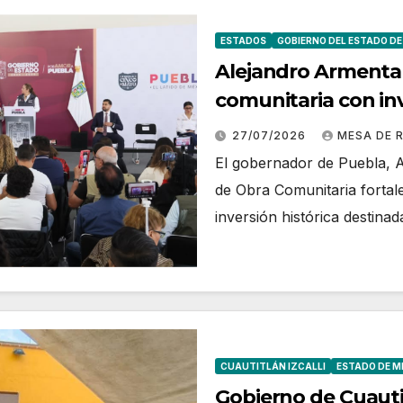
ESTADOS
GOBIERNO DEL ESTADO DE
Alejandro Armenta 
comunitaria con inv
cultura y bienestar
27/07/2026
MESA DE 
El gobernador de Puebla, 
de Obra Comunitaria fortal
inversión histórica destinad
CUAUTITLÁN IZCALLI
ESTADO DE M
Gobierno de Cuautit