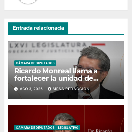
Entrada relacionada
CÁMARA DE DIPUTADOS
Ricardo Monreal llama a
fortalecer la unidad de
Morena rumbo a las
AGO 3, 2026
MESA REDACCION
elecciones de 2027
CÁMARA DE DIPUTADOS
LEGISLATIVO