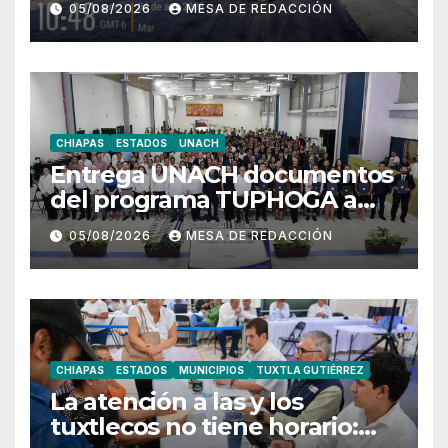
05/08/2026
MESA DE REDACCIÓN
distintos puntos del
municipio
CHIAPAS
ESTADOS
UNACH
Entrega UNACH documentos
del programa TUPHOGA a
129 egresados de posgrado
05/08/2026
MESA DE REDACCIÓN
CHIAPAS
ESTADOS
MUNICIPIOS
TUXTLA GUTIÉRREZ
La atención a las y los
tuxtlecos no tiene horario: