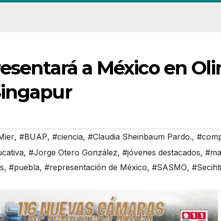
esentará a México en Oli
Singapur
Mier
,
#BUAP
,
#ciencia
,
#Claudia Sheinbaum Pardo.
,
#compe
cativa
,
#Jorge Otero González
,
#jóvenes destacados
,
#ma
as
,
#puebla
,
#representación de México
,
#SASMO
,
#Seciht