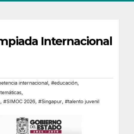
mpiada Internacional
tencia internacional
,
#educación
,
temáticas
,
i
,
#SIMOC 2026
,
#Singapur
,
#talento juvenil