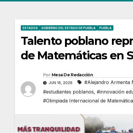
ESTADOS
GOBIERNO DEL ESTADO DE PUEBLA
PUEBLA
Talento poblano repr
de Matemáticas en 
Por
Mesa De Redacción
#Alejandro Armenta 
JUN 16, 2026
#estudiantes poblanos
,
#innovación edu
#Olimpiada Internacional de Matemátic