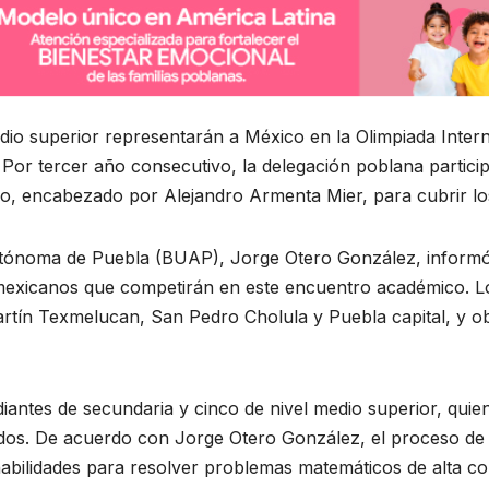
edio superior representarán a México en la Olimpiada Int
r. Por tercer año consecutivo, la delegación poblana partic
o, encabezado por Alejandro Armenta Mier, para cubrir los 
Autónoma de Puebla (BUAP), Jorge Otero González, informó
mexicanos que competirán en este encuentro académico. L
ín Texmelucan, San Pedro Cholula y Puebla capital, y obt
iantes de secundaria y cinco de nivel medio superior, qui
dos. De acuerdo con Jorge Otero González, el proceso de 
e habilidades para resolver problemas matemáticos de alta co