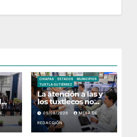
CHIAPAS
ESTADOS
MUNICIPIOS
TUXTLA GUTIÉRREZ
La atención a las y
l
los tuxtlecos no
tiene horario: Angel
E
05/08/2026
MESA DE
Torres
REDACCIÓN