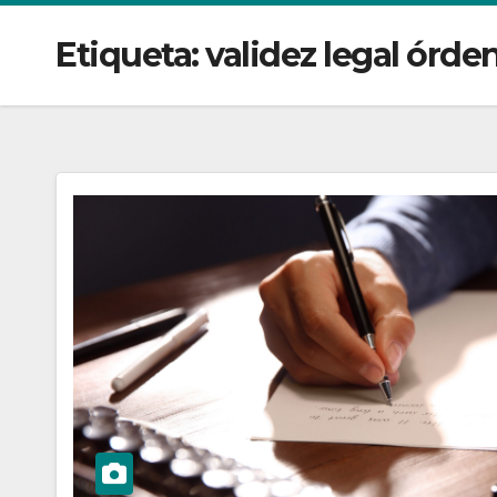
Etiqueta:
validez legal órde