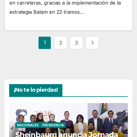
en carreteras, gracias a la implementación de la
estrategia Balam en 22 tramos…
Paginación
1
2
3
de
entradas
¡No te lo pierdas!
NACIONALES
PRESIDENCIA
Sheinbaum anuncia Jornada