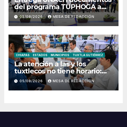
del programa TUPHOGA a
129 egresados de posgrado
05/08/2026
MESA DE REDACCIÓN
CHIAPAS
ESTADOS
MUNICIPIOS
TUXTLA GUTIÉRREZ
La atención a las y los
tuxtlecos no tiene horario:
Angel Torres
05/08/2026
MESA DE REDACCIÓN