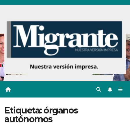
Ir
al
contenido
Etiqueta:
órganos
autónomos