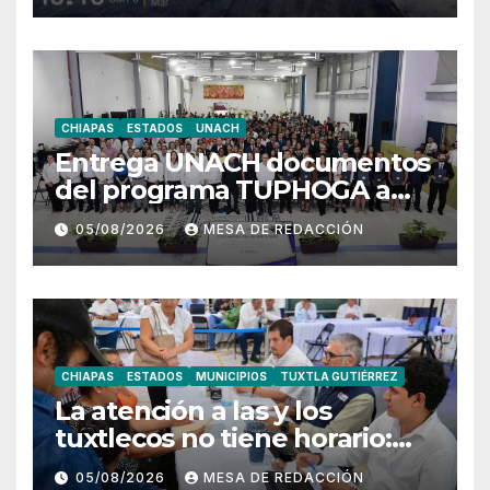
municipio
CHIAPAS
ESTADOS
UNACH
Entrega UNACH documentos
del programa TUPHOGA a
129 egresados de posgrado
05/08/2026
MESA DE REDACCIÓN
CHIAPAS
ESTADOS
MUNICIPIOS
TUXTLA GUTIÉRREZ
La atención a las y los
tuxtlecos no tiene horario:
Angel Torres
05/08/2026
MESA DE REDACCIÓN