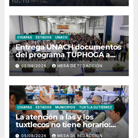
distintos puntos del
municipio
CHIAPAS
ESTADOS
UNACH
Entrega UNACH documentos
del programa TUPHOGA a
129 egresados de posgrado
05/08/2026
MESA DE REDACCIÓN
CHIAPAS
ESTADOS
MUNICIPIOS
TUXTLA GUTIÉRREZ
La atención a las y los
tuxtlecos no tiene horario:
Angel Torres
05/08/2026
MESA DE REDACCIÓN