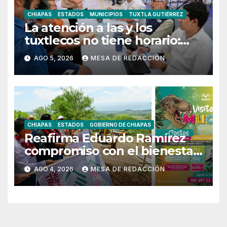
CHIAPAS
ESTADOS
MUNICIPIOS
TUXTLA GUTIÉRREZ
La atención a las y los
tuxtlecos no tiene horario:
Angel Torres
AGO 5, 2026
MESA DE REDACCIÓN
CHIAPAS
ESTADOS
GOBIERNO DE CHIAPAS
Reafirma Eduardo Ramírez
compromiso con el bienestar
y la prosperidad de Chiapilla y
AGO 4, 2026
MESA DE REDACCIÓN
San Lucas