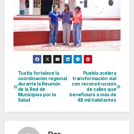
Tuxtla fortalece la
Puebla acelera
Navegación
coordinación regional
transformación vial
durante la Reunión
con reconstrucción
de
de la Red de
de calles que
Municipios por la
beneficiará a más de
entradas
Salud
48 mil habitantes