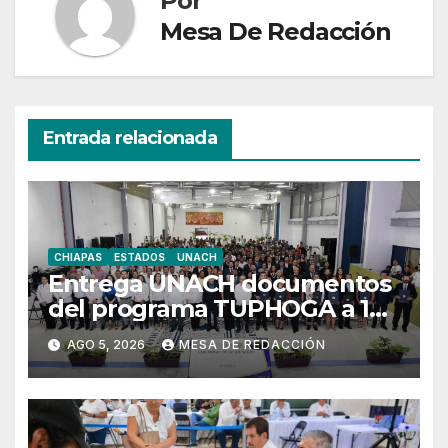
Por
Mesa De Redacción
Entrada relacionada
CHIAPAS
ESTADOS
UNACH
Entrega UNACH documentos
del programa TUPHOGA a 129
egresados de posgrado
AGO 5, 2026
MESA DE REDACCIÓN