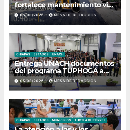
fortalece mantenimiento vial
con trabajos de bacheo en
05/08/2026
MESA DE REDACCIÓN
distintos puntos del
municipio
CHIAPAS
ESTADOS
UNACH
Entrega UNACH documentos
del programa TUPHOGA a
129 egresados de posgrado
05/08/2026
MESA DE REDACCIÓN
CHIAPAS
ESTADOS
MUNICIPIOS
TUXTLA GUTIÉRREZ
La atención a las y los