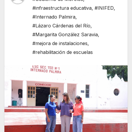
#infraestructura educativa
,
#INIFED
,
#Internado Palmira
,
#Lázaro Cárdenas del Río
,
#Margarita González Saravia
,
#mejora de instalaciones
,
#rehabilitación de escuelas