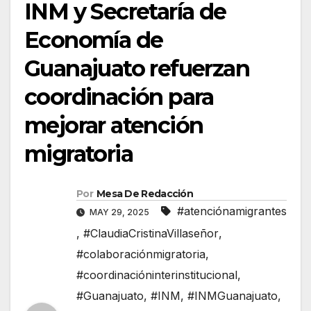
INM y Secretaría de
Economía de
Guanajuato refuerzan
coordinación para
mejorar atención
migratoria
Por
Mesa De Redacción
#atenciónamigrantes
MAY 29, 2025
,
#ClaudiaCristinaVillaseñor
,
#colaboraciónmigratoria
,
#coordinacióninterinstitucional
,
#Guanajuato
,
#INM
,
#INMGuanajuato
,