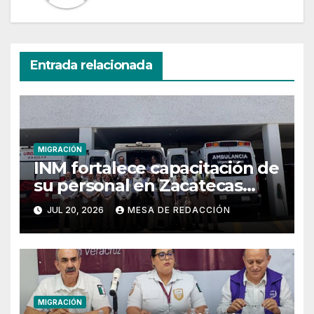
Entrada relacionada
MIGRACIÓN
INM fortalece capacitación de
su personal en Zacatecas
para mejorar la prevención y
JUL 20, 2026
MESA DE REDACCIÓN
seguridad
MIGRACIÓN