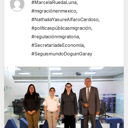
#MarcelaRuedaLuna
,
#migraciónenmexico
,
#NathaliaYasureAlfaroCardoso
,
#políticaspúblicasmigración
,
#regulaciónmigratoria
,
#SecretaríadeEconomía
,
#SeguismundoDoguinGaray