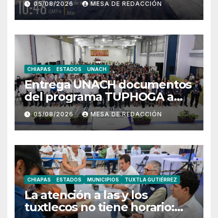
05/08/2026
MESA DE REDACCIÓN
distintos puntos del
municipio
CHIAPAS
ESTADOS
UNACH
Entrega UNACH documentos
del programa TUPHOGA a
129 egresados de posgrado
05/08/2026
MESA DE REDACCIÓN
CHIAPAS
ESTADOS
MUNICIPIOS
TUXTLA GUTIÉRREZ
La atención a las y los
tuxtlecos no tiene horario: