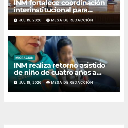
INM fortalece coordinación
interinstitucional para
atender la movilidad
JUL 19, 2026
MESA DE REDACCIÓN
migratoria en Veracruz
MIGRACIÓN
INM realiza retorno asistido
de niño de cuatro años a
Honduras bajo protección de
JUL 18, 2026
MESA DE REDACCIÓN
sus derechos