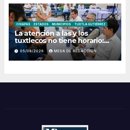
CHIAPAS
ESTADOS
MUNICIPIOS
TUXTLA GUTIÉRREZ
La atención a las y los
tuxtlecos no tiene horario:
Angel Torres
05/08/2026
MESA DE REDACCIÓN