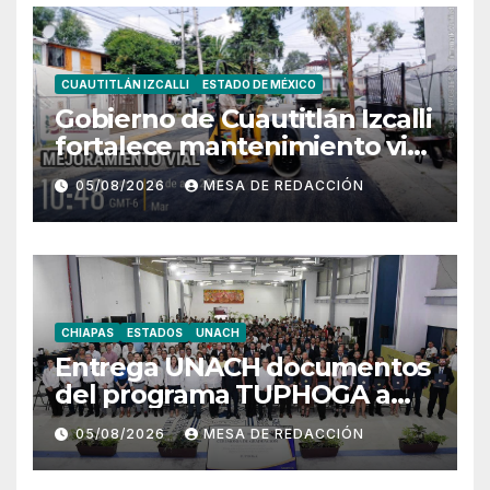
CUAUTITLÁN IZCALLI
ESTADO DE MÉXICO
Gobierno de Cuautitlán Izcalli
fortalece mantenimiento vial
con trabajos de bacheo en
05/08/2026
MESA DE REDACCIÓN
distintos puntos del
municipio
CHIAPAS
ESTADOS
UNACH
Entrega UNACH documentos
del programa TUPHOGA a
129 egresados de posgrado
05/08/2026
MESA DE REDACCIÓN