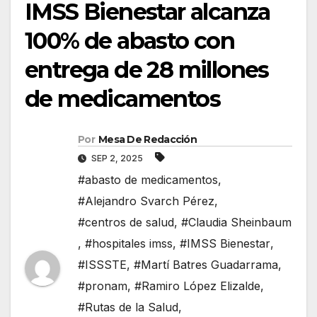
IMSS Bienestar alcanza
100% de abasto con
entrega de 28 millones
de medicamentos
Por
Mesa De Redacción
SEP 2, 2025
#abasto de medicamentos
,
#Alejandro Svarch Pérez
,
#centros de salud
,
#Claudia Sheinbaum
,
#hospitales imss
,
#IMSS Bienestar
,
#ISSSTE
,
#Martí Batres Guadarrama
,
#pronam
,
#Ramiro López Elizalde
,
#Rutas de la Salud
,