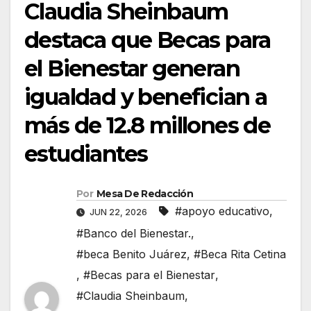
Claudia Sheinbaum
destaca que Becas para
el Bienestar generan
igualdad y benefician a
más de 12.8 millones de
estudiantes
Por
Mesa De Redacción
#apoyo educativo
,
JUN 22, 2026
#Banco del Bienestar.
,
#beca Benito Juárez
,
#Beca Rita Cetina
,
#Becas para el Bienestar
,
#Claudia Sheinbaum
,