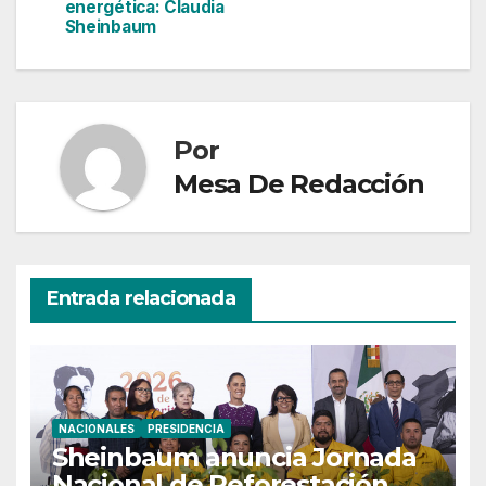
entradas
energética: Claudia
Sheinbaum
Por
Mesa De Redacción
Entrada relacionada
NACIONALES
PRESIDENCIA
Sheinbaum anuncia Jornada
Nacional de Reforestación