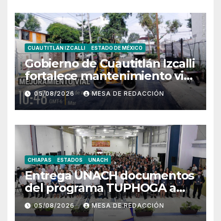
CUAUTITLÁN IZCALLI
ESTADO DE MÉXICO
Gobierno de Cuautitlán Izcalli
fortalece mantenimiento vial
con trabajos de bacheo en
05/08/2026
MESA DE REDACCIÓN
distintos puntos del
municipio
CHIAPAS
ESTADOS
UNACH
Entrega UNACH documentos
del programa TUPHOGA a
129 egresados de posgrado
05/08/2026
MESA DE REDACCIÓN