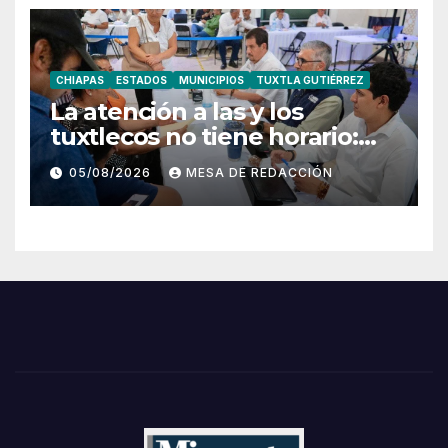
CHIAPAS
ESTADOS
MUNICIPIOS
TUXTLA GUTIÉRREZ
La atención a las y los
tuxtlecos no tiene horario:
Angel Torres
05/08/2026
MESA DE REDACCIÓN