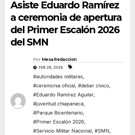
Asiste Eduardo Ramírez
a ceremonia de apertura
del Primer Escalón 2026
del SMN
Por
Mesa Redaccion
FEB 28, 2026
#autoridades militares
,
#ceremonia oficial
,
#deber cívico
,
#Eduardo Ramírez Aguilar
,
#juventud chiapaneca
,
#Parque Bicentenario
,
#Primer Escalón 2026
,
#Servicio Militar Nacional
,
#SMN
,