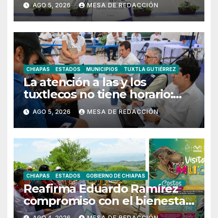
egresados de posgrado
AGO 5, 2026
MESA DE REDACCIÓN
CHIAPAS
ESTADOS
MUNICIPIOS
TUXTLA GUTIÉRREZ
La atención a las y los
tuxtlecos no tiene horario:
Angel Torres
AGO 5, 2026
MESA DE REDACCIÓN
CHIAPAS
ESTADOS
GOBIERNO DE CHIAPAS
Reafirma Eduardo Ramírez
compromiso con el bienestar
y la prosperidad de Chiapilla y
AGO 4, 2026
MESA DE REDACCIÓN