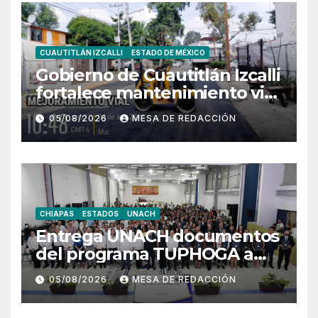
CUAUTITLÁN IZCALLI
ESTADO DE MÉXICO
Gobierno de Cuautitlán Izcalli
fortalece mantenimiento vial
con trabajos de bacheo en
05/08/2026
MESA DE REDACCIÓN
distintos puntos del
municipio
CHIAPAS
ESTADOS
UNACH
Entrega UNACH documentos
del programa TUPHOGA a
129 egresados de posgrado
05/08/2026
MESA DE REDACCIÓN